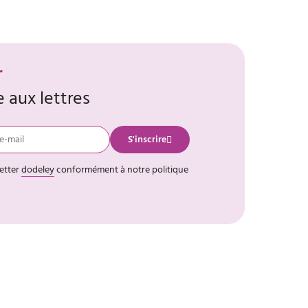
r
e aux lettres
S'inscrire
letter
dodeley
conformément à notre politique