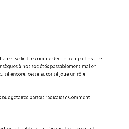
st aussi sollicitée comme dernier rempart - voire
rinsèques à nos sociétés passablement mal en
uité encore, cette autorité joue un rôle
s budgétaires parfois radicales? Comment
t un art subtil, dont l'acquisition ne se fait