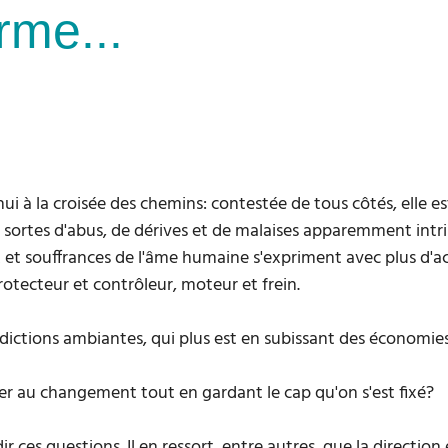
rme...
hui à la croisée des chemins: contestée de tous côtés, elle e
s sortes d'abus, de dérives et de malaises apparemment int
x et souffrances de l'âme humaine s'expriment avec plus d'ac
 protecteur et contrôleur, moteur et frein.
ictions ambiantes, qui plus est en subissant des économie
er au changement tout en gardant le cap qu'on s'est fixé?
es questions. Il en ressort, entre autres, que la direction es