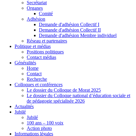
Secrétariat
Organes
Comité
Adhésion
Demande d'adhésion Collectif I
Demande d'adhésion Collectif II
Demande d'adhésion Membre individuel
Réseau et partenaires
Politique et médias
Positions politiques
Contact médias
Généralités
Home
Contact
Recherche
Colloques et conférences
Le dossier du Colloque de Morat 2025
Le dossier du Colloque national d’éducation sociale et
de pédagogie spécialisée 2026
Actualités
Jubilé
Jubilé
100 ans – 100 voix
Action photo
Informations légales