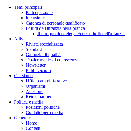
Temi principali
Partecipazione
Inclusione
Carenza di personale qualificato
I diritti dell'infanzia nella pratica
Il Gruppo dei delegate/i per i diritti dell'infanzia
Attività
Rivista specializzata
Standard
Garanzia di qualità
Trasferimento di conoscenze
Newsletter
Pubblicazioni
Chi siamo
Ufficio amministrativo
Organismi
Adesione
Rete e partner
Politica e media
Posizioni politiche
Contatto per i media
Generale
Home
Contatti