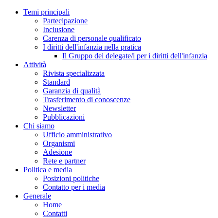
Temi principali
Partecipazione
Inclusione
Carenza di personale qualificato
I diritti dell'infanzia nella pratica
Il Gruppo dei delegate/i per i diritti dell'infanzia
Attività
Rivista specializzata
Standard
Garanzia di qualità
Trasferimento di conoscenze
Newsletter
Pubblicazioni
Chi siamo
Ufficio amministrativo
Organismi
Adesione
Rete e partner
Politica e media
Posizioni politiche
Contatto per i media
Generale
Home
Contatti