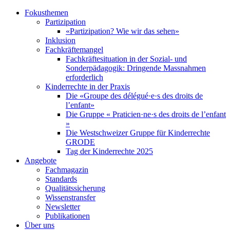
Fokusthemen
Partizipation
«Partizipation? Wie wir das sehen»
Inklusion
Fachkräftemangel
Fachkräftesituation in der Sozial- und
Sonderpädagogik: Dringende Massnahmen
erforderlich
Kinderrechte in der Praxis
Die «Groupe des délégué·e·s des droits de
l’enfant»
Die Gruppe « Praticien·ne·s des droits de l’enfant
»
Die Westschweizer Gruppe für Kinderrechte
GRODE
Tag der Kinderrechte 2025
Angebote
Fachmagazin
Standards
Qualitätssicherung
Wissenstransfer
Newsletter
Publikationen
Über uns