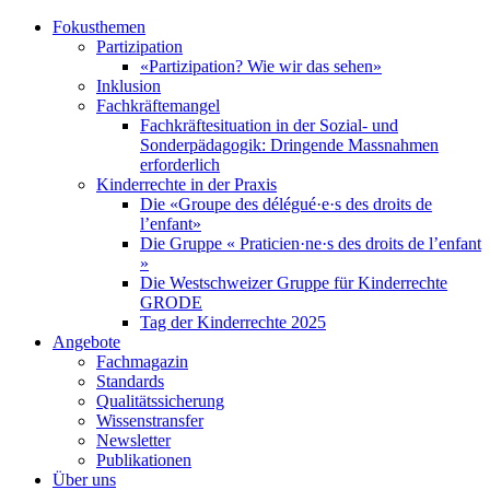
Fokusthemen
Partizipation
«Partizipation? Wie wir das sehen»
Inklusion
Fachkräftemangel
Fachkräftesituation in der Sozial- und
Sonderpädagogik: Dringende Massnahmen
erforderlich
Kinderrechte in der Praxis
Die «Groupe des délégué·e·s des droits de
l’enfant»
Die Gruppe « Praticien·ne·s des droits de l’enfant
»
Die Westschweizer Gruppe für Kinderrechte
GRODE
Tag der Kinderrechte 2025
Angebote
Fachmagazin
Standards
Qualitätssicherung
Wissenstransfer
Newsletter
Publikationen
Über uns