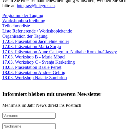
Wenn Sie eine Teilnahmebescheinigung wünschen, wenden Sie sich
bitte an
integras@integras.ch
.
Programm der Tagung
Workshopbeschreibung
Teilnehmerliste
Liste Referierende / Workshopleitende
Organisation der Tagung
17.03. Präsentation Jacqueline Sidler
17.03. Präsentation Maria Sorgo
17.03. Präsentation Anne Cattagni u. Nathalie Romain-Glassey
17.03. Workshop B - Maria Mögel
17.03. Workshop C - Svenja Kerkerling
18.03. Präsentation Basile Perret
18.03. Präsentation Andrea Gehrig
18.03. Workshop Natalie Zambrino
Informiert bleiben mit unserem Newsletter
Mehrmals im Jahr News direkt ins Postfach