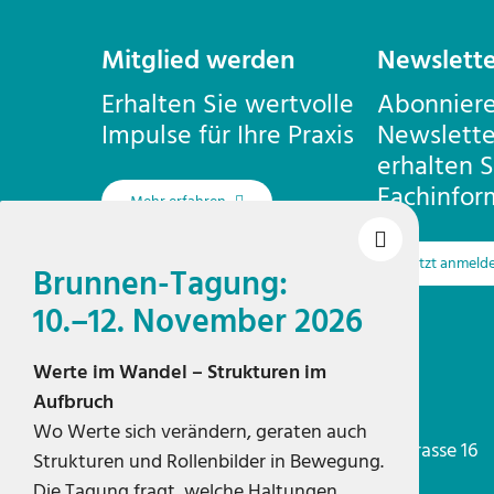
Kontakt
Mitglied werden
Newslette
Erhalten Sie wertvolle
Abonniere
Impulse für Ihre Praxis
Newslette
erhalten S
Fachinfor
Mehr erfahren
Jetzt anmeld
Brunnen-Tagung:
10.–12. November 2026
Werte im Wandel – Strukturen im
Aufbruch
Geschäftsstelle Zürich
Integras
Wo Werte sich verändern, geraten auch
Pfingstweidstrasse 16
Strukturen und Rollenbilder in Bewegung.
8005 Zürich
Die Tagung fragt, welche Haltungen,