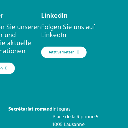
r
LinkedIn
n Sie unseren
Folgen Sie uns auf
r und
LinkedIn
ie aktuelle
mationen
Jetzt vernetzen
en
Secrétariat romand
Integras
Place de la Riponne 5
1005 Lausanne