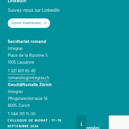
LinkedIn
Suivez-nous sur LinkedIn
Suivre maintenant
Secrétariat romand
Integras
Place de la Riponne 5
1005 Lausanne
T 021 601 65 40
romandie@integras.ch
Geschäftsstelle Zürich
Integras
Pfingstweidstrasse 16
8005 Zürich
T 044 201 15 00
COLLOQUE DE MORAT : 17–18
integras@integras.ch
SEPTEMBRE 2026
Contact
Mentions légales
Protection des données