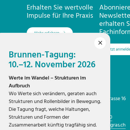
Erhalten Sie wertvolle
Abonniere
Impulse für Ihre Praxis
Newslette
erhalten S
Fachinfor
Mehr erfahren
Jetzt anmeld
Brunnen-Tagung:
10.–12. November 2026
Werte im Wandel – Strukturen im
Aufbruch
Geschäftsstelle Zürich
Integras
Wo Werte sich verändern, geraten auch
Pfingstweidstrasse 16
Strukturen und Rollenbilder in Bewegung.
8005 Zürich
Die Tagung fragt, welche Haltungen,
Strukturen und Formen der
T 044 201 15 00
Zusammenarbeit künftig tragfähig sind.
integras@integras.ch