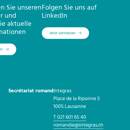
n Sie unseren
Folgen Sie uns auf
r und
LinkedIn
ie aktuelle
mationen
Jetzt vernetzen
en
Secrétariat romand
Integras
Place de la Riponne 5
1005 Lausanne
T 021 601 65 40
romandie@integras.ch